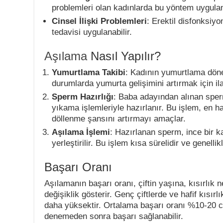
problemleri olan kadınlarda bu yöntem uygulana
Cinsel İlişki Problemleri
: Erektil disfonksiy
tedavisi uygulanabilir.
Aşılama
Nasıl Yapılır?
Yumurtlama Takibi
: Kadının yumurtlama dönem
durumlarda yumurta gelişimini artırmak için ila
Sperm Hazırlığı
: Baba adayından alınan sper
yıkama işlemleriyle hazırlanır. Bu işlem, en h
döllenme şansını artırmayı amaçlar.
Aşılama İşlemi
: Hazırlanan sperm, ince bir k
yerleştirilir. Bu işlem kısa sürelidir ve genellik
Başarı Oranı
Aşılamanın başarı oranı, çiftin yaşına, kısırlık n
değişiklik gösterir. Genç çiftlerde ve hafif kısır
daha yüksektir. Ortalama başarı oranı %10-20 ci
denemeden sonra başarı sağlanabilir.