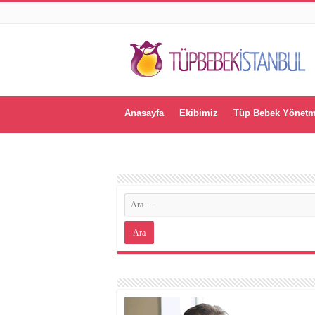
Anasayfa
Ekibimiz
Tüp Bebek Yönetm