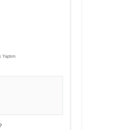
k Yaptım
?