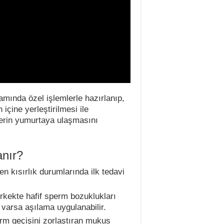
amında özel işlemlerle hazırlanıp,
çine yerleştirilmesi ile
lerin yumurtaya ulaşmasını
nır?
n kısırlık durumlarında ilk tedavi
Erkekte hafif sperm bozuklukları
 varsa aşılama uygulanabilir.
rm geçişini zorlaştıran mukus