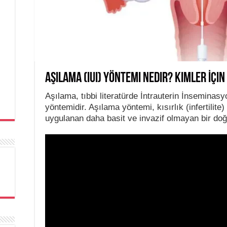
Aşılama (IUI) Yöntemi Nedir? Kimler İçi
Aşılama, tıbbi literatürde İntrauterin İnseminasyo
yöntemidir. Aşılama yöntemi, kısırlık (infertilite)
uygulanan daha basit ve invazif olmayan bir doğ