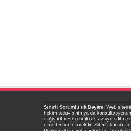
Sınırlı Sorumluluk Beyanı
: Web sitemiz
hekim tedavisinin ya da konsültasyonun
değiştirilmesi kesinlikte tavsiye edilmez
değerlendirilmemelidir. Sitede kanun iç
Bu web sitesi webmaster@tupbebek-istan