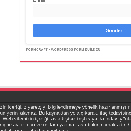
Gönder
FORMCRAFT - WORDPRESS FORM BUILDER
in içeriği, ziyaretçiyi bilgilendirmeye yönelik hazırlanmıştır.
un yerini alamaz. Bu kaynaktan yola çıkarak, ilaç tedavisi
. Web sitemizin içeriği, asla kişisel teşhis ya da tedavi yönt
eriğine aykırı ilan ve reklam yapma kastı bulunmamaktadır. G
bul.com tarafından yapılmıştır.