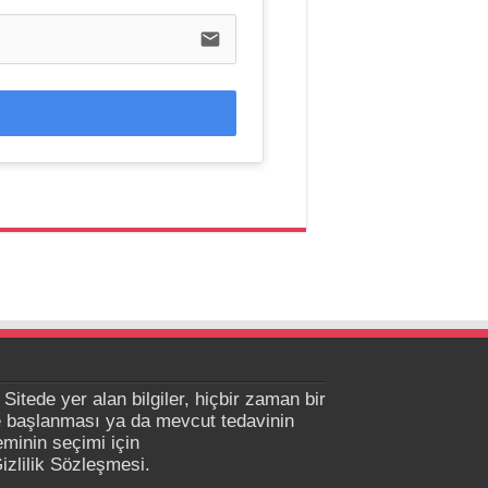
email
 Sitede yer alan bilgiler, hiçbir zaman bir
ne başlanması ya da mevcut tedavinin
eminin seçimi için
izlilik Sözleşmesi.