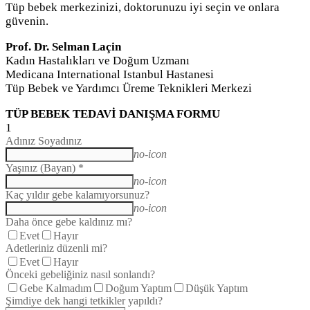
Tüp bebek merkezinizi, doktorunuzu iyi seçin ve onlara
güvenin.
Prof. Dr. Selman Laçin
Kadın Hastalıkları ve Doğum Uzmanı
Medicana International Istanbul Hastanesi
Tüp Bebek ve Yardımcı Üreme Teknikleri Merkezi
TÜP BEBEK TEDAVİ DANIŞMA FORMU
1
Adınız Soyadınız
no-icon
Yaşınız (Bayan) *
no-icon
Kaç yıldır gebe kalamıyorsunuz?
no-icon
Daha önce gebe kaldınız mı?
Evet
Hayır
Adetleriniz düzenli mi?
Evet
Hayır
Önceki gebeliğiniz nasıl sonlandı?
Gebe Kalmadım
Doğum Yaptım
Düşük Yaptım
Şimdiye dek hangi tetkikler yapıldı?