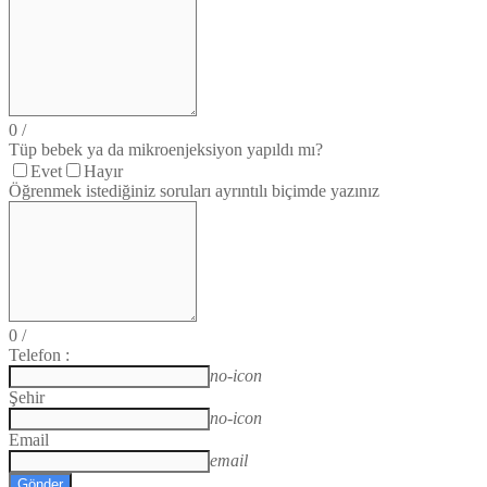
0
/
Tüp bebek ya da mikroenjeksiyon yapıldı mı?
Evet
Hayır
Öğrenmek istediğiniz soruları ayrıntılı biçimde yazınız
0
/
Telefon :
no-icon
Şehir
no-icon
Email
email
Gönder