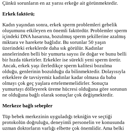
Çünkü sorunların en az yarısı erkeğe ait görünmektedir.
Erkek faktörü;
Kadın yaşından sonra, erkek sperm problemleri gebelik
oluşumunu etkileyen en önemli faktördür. Problemler sperm
içindeki DNA hasarına, bozulmuş sperm şekillerine azalmış
miktara ve harekete bağlıdır. Bu sorunlar 50 yaşın
üzerindeki erkeklerde daha sık görülür. Kadınlar
annelerinden belli bir yumurta sayısı ile doğar ve bunu belli
bir hızda tüketirler. Erkekler ise sürekli yeni sperm üretir.
Ancak, erkek yaşı ilerledikçe sperm kalitesi bozulma
olduğu, genlerinin bozulduğu da bilinmektedir. Dolayısıyla
erkeklere de tavsiyemiz kadınlar kadar olmasa da baba
olmayı çok geç yaşlara ertelememelidirler. Sonuçta
yumurtayı dölleyerek üreme hücresi olduğuna göre sorunun
ne olduğuna bağlı olarak sonuçlar çok değişmektedir.
Merkeze bağlı sebepler
Tüp bebek merkezinin uyguladığı tekniğin ve seçtiği
protokolün doğruluğu, deneyimli personelin ve konusunda
uzman doktorların varlığı elbette çok önemlidir. Ama belki