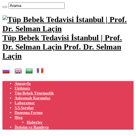
Tüp Bebek Tedavisi İstanbul | Prof.
Dr. Selman Laçin Prof. Dr. Selman
Laçin
Anasayfa
Ekibimiz
Tüp Bebek Yönetmelik
Anlaşmalı Kurumlar
Laboratuar
S.S.Sorular
Danışma Formu
Blog
Haberler
İletişim ve Randevu