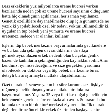
Bazı erkeklerin yüz milyonlarca üreme hücresi varken
bazılarında neden çok az üreme hücresi sayısının olduğunun
hatta hiç olmadığının açıklaması her zaman yapılamaz.
Genetik özelliklere dayanabilmekte olup için günümüzde ne
yazık ki yapılabilecek özel bir tedavi yoktur. Bilinmelidir ki,
uygulanan tüp bebek yeni yumurta ve üreme hücresi
üretemez, sadece var olanları kullanır.
Eşlerin tüp bebek merkezine başvurmalarında gecikmelere
ve bu konuda çekingen davrandıklarına da sıkça
görmekteyiz. Bazen erkek nedenli olan bu çekingenlik
bazen de kadınların çekingenliğinden kaynaklanabilir. Ama
kendinizi iyi hissedeceğiniz ve size gerçekten yardımcı
olabilecek bir doktora veya tüp bebek merkezine biraz
detaylı bir araştırmayla mutlaka ulaşabilirsiniz.
Özet olarak ; 1 seneye yakın bir süre korunmasız ilişkiye
rağmen gebelik oluşmuyorsa mutlaka bir doktora
başvurmalısınız. Yaşınız 35 veya ileri ise doğal gebelik için
beklemeniz gereken süre en fazla altı aydır. Sonrasında bu
konuda uzman bir doktor/ merkezi ziyaret edin. İlk olarak
değerlendirme öncelikle erkek üzerinden başlayacaktır.