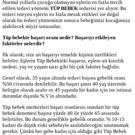
Normal yollarla çocuğu olamayan eşlerin en fazla tercih
edilen tedavi yöntemi
TÜP BEBEK
tedavisi yer alıyor. Bu
tedavi isteyen eşlerin en fazla merak ettikleri ise doğal
olarak bu tedavi yönteminin sonucu bebeğimizi kucağımıza
alabilecek miyiz sorusudur.
Tüp bebekte başarı oranı nedir? Başarıyı etkileyen
faktörler nelerdir?
İlk olarak; size ait başarıyı temelde kişinin özellikleri
belirler. Eşlerin Tüp Bebekteki başarısı, eşlere ait kısırlık
nedeni, yaş ve yaşam tarzı gibi bir çok faktöre bağlıdır.
Genel olarak, 35 yaşın altında tedavi başına gebelik oranı
%50 civarında denilebilir. Bu başarı şansı 40 yaş üzerinde
belirgin olarak azalır ve 45 yaşında bir kadın için ise istisnai
durumlar dışında % 5’in altındadır.
Tüp bebek merkezleri başarı oranlarını standart bir tüp
bebek denemesi başına yüzde 40 ile yüzde 65 arasında
belirtirler. Bu durum genellikle gebelik oranıdır. % 10-15
kadarı da düşük riski sebebiyle azalabileceğini unutmamak
gerekir. Çünkü her gebe kadın için olduğu gibi Tüp Bebek