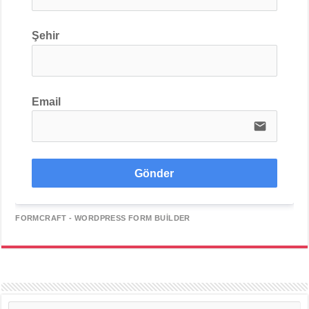
Şehir
Email
email
Gönder
FORMCRAFT - WORDPRESS FORM BUILDER