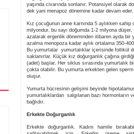
yaşında civarında sonlanır. Potansiyel olarak d
dek yani menapoz dönemine kadar devam eder.
Kız çocuğunun anne karnında 5 aylıkken sahip 
milyondur, bu sayı doğumda 1-2 milyona düşer,
azalarak ergenlik döneminden itibaren ayda bir
azalma menopoza kadar aylık ortalama 350-400
Bu yumurtalar yumurtalıklar içerisinde follikül d
saklanırlar. Küçük kız doğurganlık çağına girdiğ
(adet) başlar. Her siklus sırasında yumurtalık bi
çokta olabilir. Bu yumurta erkekten gelen sperm h
oluşur.
Yumurta hücresinin gelişimi beyinde hipotalamu
yumurtalıklardan salgılanan bazı hormonların v
bağlıdır.
Erkekte Doğurganlık
Erkekte doğurganlık. Kadını hamile bırakab
sağlayabilmek için. Erkeğin üreme sis