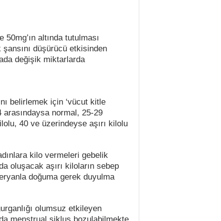
e 50mg’ın altında tutulması
ik şansını düşürücü etkisinden
tada değişik miktarlarda
ı belirlemek için ‘vücut kitle
-24 arasındaysa normal, 25-29
olu, 40 ve üzerindeyse aşırı kilolu
dınlara kilo vermeleri gebelik
a oluşacak aşırı kiloların sebep
zeryanla doğuma gerek duyulma
urganlığı olumsuz etkileyen
arda menstrual siklus bozulabilmekte