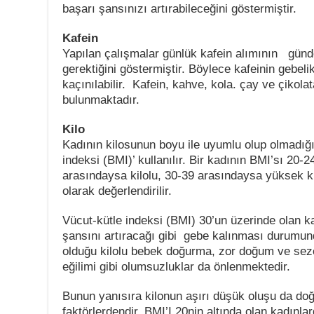
başarı şansınızı artırabileceğini göstermiştir.
Kafein
Yapılan çalışmalar günlük kafein alımının günd
gerektiğini göstermiştir. Böylece kafeinin gebel
kaçınılabilir. Kafein, kahve, kola. çay ve çikola
bulunmaktadır.
Kilo
Kadının kilosunun boyu ile uyumlu olup olmadığın
indeksi (BMI)’ kullanılır. Bir kadının BMI’sı 20
arasındaysa kilolu, 30-39 arasındaysa yüksek kil
olarak değerlendirilir.
Vücut-kütle indeksi (BMI) 30’un üzerinde olan ka
şansını artıracağı gibi gebe kalınması durumund
olduğu kilolu bebek doğurma, zor doğum ve se
eğilimi gibi olumsuzluklar da önlenmektedir.
Bunun yanısıra kilonun aşırı düşük oluşu da doğ
faktörlerdendir. BMI’I 20nin altında olan kadınl