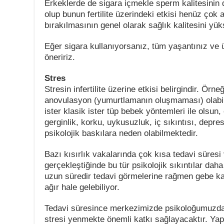
Erkeklerde de sigara içmekle sperm kalitesinin 
olup bunun fertilite üzerindeki etkisi henüz çok 
bırakılmasının genel olarak sağlık kalitesini yüks
Eğer sigara kullanıyorsanız, tüm yaşantınız ve 
öneririz.
Stres
Stresin infertilite üzerine etkisi belirgindir. Örn
anovulasyon (yumurtlamanın oluşmaması) olabilir
ister klasik ister tüp bebek yöntemleri ile olsun,
gerginlik, korku, uykusuzluk, iç sıkıntısı, depre
psikolojik baskılara neden olabilmektedir.
Bazı kısırlık vakalarında çok kısa tedavi süre
gerçekleştiğinde bu tür psikolojik sıkıntılar daha h
uzun süredir tedavi görmelerine rağmen gebe ka
ağır hale gelebiliyor.
Tedavi süresince merkezimizde psikoloğumuzda
stresi yenmekte önemli katkı sağlayacaktır. Yap