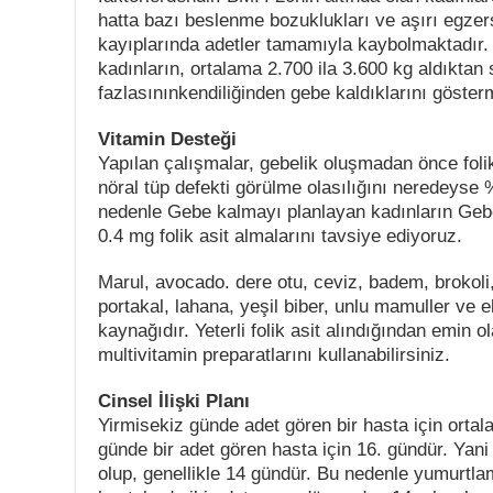
hatta bazı beslenme bozuklukları ve aşırı egzersi
kayıplarında adetler tamamıyla kaybolmaktadır. 
kadınların, ortalama 2.700 ila 3.600 kg aldıktan
fazlasınınkendiliğinden gebe kaldıklarını gösterm
Vitamin Desteği
Yapılan çalışmalar, gebelik oluşmadan önce folik
nöral tüp defekti görülme olasılığını neredeyse %
nedenle Gebe kalmayı planlayan kadınların Gebe
0.4 mg folik asit almalarını tavsiye ediyoruz.
Marul, avocado. dere otu, ceviz, badem, brokoli
portakal, lahana, yeşil biber, unlu mamuller ve ek
kaynağıdır. Yeterli folik asit alındığından emin o
multivitamin preparatlarını kullanabilirsiniz.
Cinsel İlişki Planı
Yirmisekiz günde adet gören bir hasta için ort
günde bir adet gören hasta için 16. gündür. Ya
olup, genellikle 14 gündür. Bu nedenle yumurtl