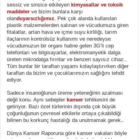
sessiz ve sinsice etkileyen
kimyasallar ve toksik
maddeler
ve bizim bunlara karşı
olan
duyarsızlığımız
. Pek çok alanda kullanılan
plastik malzemelerden salınan ve vücudumuza giren
fitalatlar, artan hava ve içme suyu kirliliği, tarım
ilaçlarının kontrolsüz kullanımı ve neredeyse
vücudumuzun bir organı haline gelen 3G’li cep
telefonları ve bilgisayarlar, elektromanyetik dalga
üreten mikrodalga fırınlar ve benzeri sayısız cihaz..
Tüm bunlar bir taraftan yaşamı kolaylaştırırken diğer
taraftan da bizim ve çocuklarımızın sağlığını tehdit
ediyor.
Sadece insanoğlunun üreme yeteneğinin azalması
değil konu. Aynı sebepler
kanser
tehlikesini de
getiriyor. Bazı özel türlerinin dışında çok büyük
çoğunluğunun çevresel etkilerle ortaya çıkabildiği
bilinen bu korkunç hastalığı da unutmamak gerek..
Dünya Kanser Raporuna göre kanser vakaları böyle