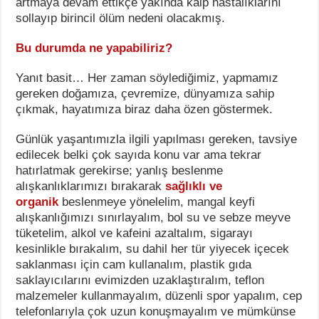
artmaya devam ettikçe yakında kalp hastalıklarını
sollayıp birincil ölüm nedeni olacakmış.
Bu durumda ne yapabiliriz?
Yanıt basit… Her zaman söylediğimiz, yapmamız
gereken doğamıza, çevremize, dünyamıza sahip
çıkmak, hayatımıza biraz daha özen göstermek.
Günlük yaşantımızla ilgili yapılması gereken, tavsiye
edilecek belki çok sayıda konu var ama tekrar
hatırlatmak gerekirse; yanlış beslenme
alışkanlıklarımızı bırakarak
sağlıklı ve
organik
beslenmeye yönelelim, mangal keyfi
alışkanlığımızı sınırlayalım, bol su ve sebze meyve
tüketelim, alkol ve kafeini azaltalım, sigarayı
kesinlikle bırakalım, su dahil her tür yiyecek içecek
saklanması için cam kullanalım, plastik gıda
saklayıcılarını evimizden uzaklaştıralım, teflon
malzemeler kullanmayalım, düzenli spor yapalım, cep
telefonlarıyla çok uzun konuşmayalım ve mümkünse