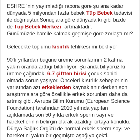
ESHRE ‘nin yayımladığı rapora göre şu ana kadar
dünyada 5 milyondan fazla bebek
Tüp Bebek
tedavisi
ile doğmuştur.Sonuçlara göre dünyada ki gibi bizde
de
Tüp Bebek Merkezi
artmaktadır.
Günümüzde hamile kalmak geçmişe göre zorlaştı mı?
Gelecekte toplumu
kısırlık
tehlikesi mi bekliyor
90’lı yıllardan bugüne üreme sorunlarının 2 katına
yakın oranda arttığı bildiriliyor. Şu anda biliyoruz ki
üreme çağındaki
6-7 çiftten birisi
çocuk sahibi
olmada sorun yaşıyor. Önceleri kısırlık sebeplerinin
yarısından azı
erkeklerden
kaynaklanır derken son
araştırmalara göre özellikle erkek sorunları daha da
artmış gibi. Avrupa Bilim Kurumu (European Science
Foundation) tarafından 2010 yılında yapılan
açıklamada son 50 yılda erkek sperm sayı ve
hareketlerinin belirgin olarak azaldığı ortaya konuldu.
Dünya Sağlık Örgütü de normal erkek sperm sayı ve
hareketini yakın bir geçmişte aşağıya çekti.