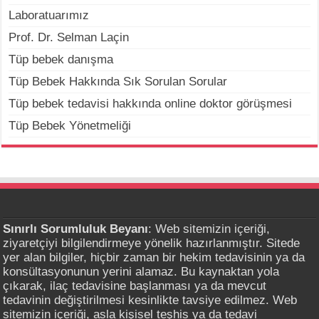
Laboratuarımız
Prof. Dr. Selman Laçin
Tüp bebek danışma
Tüp Bebek Hakkında Sık Sorulan Sorular
Tüp bebek tedavisi hakkında online doktor görüşmesi
Tüp Bebek Yönetmeliği
Sınırlı Sorumluluk Beyanı
: Web sitemizin içeriği,
ziyaretçiyi bilgilendirmeye yönelik hazırlanmıştır. Sitede
yer alan bilgiler, hiçbir zaman bir hekim tedavisinin ya da
konsültasyonunun yerini alamaz. Bu kaynaktan yola
çıkarak, ilaç tedavisine başlanması ya da mevcut
tedavinin değiştirilmesi kesinlikte tavsiye edilmez. Web
sitemizin içeriği, asla kişisel teşhis ya da tedavi