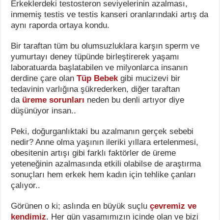
Erkeklerdeki testosteron seviyelerinin azalması,
inmemiş testis ve testis kanseri oranlarındaki artış da
aynı raporda ortaya kondu.
Bir taraftan tüm bu olumsuzluklara karşın sperm ve
yumurtayı deney tüpünde birleştirerek yaşamı
laboratuarda başlatabilen ve milyonlarca insanın
derdine çare olan
Tüp Bebek
gibi mucizevi bir
tedavinin varlığına şükrederken, diğer taraftan
da
üreme sorunları
neden bu denli artıyor diye
düşünüyor insan..
Peki, doğurganlıktaki bu azalmanın gerçek sebebi
nedir? Anne olma yaşının ileriki yıllara ertelenmesi,
obesitenin artışı gibi farklı faktörler de üreme
yeteneğinin azalmasında etkili olabilse de araştırma
sonuçları hem erkek hem kadın için tehlike çanları
çalıyor..
Görünen o ki; aslında en büyük suçlu
çevremiz ve
kendimiz
. Her gün yaşamımızın içinde olan ve bizi