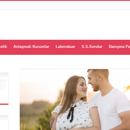
elik
Anlaşmalı Kurumlar
Laboratuar
S.S.Sorular
Danışma F