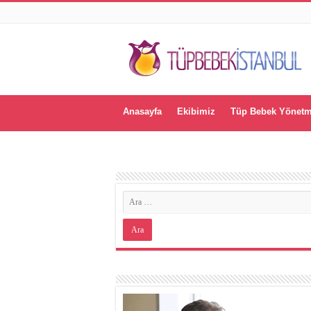
Anasayfa
Ekibimiz
Tüp Bebek Yönetm