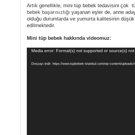
Artık genellikle, mini tüp bebek tedavisini çok
bebek başarısızlığı
yaşanan eşler de, anne aday
olduğu durumlarda ve yumurta kalitesinin düşük
edilmektedir.
Mini tüp bebek hakkında videomuz:
Video
Media error: Format(s) not supported or source(s) not
oynatıcı
Dosyayı indir: https://www.tupbebek-istanbul.com/wp-content/uplo