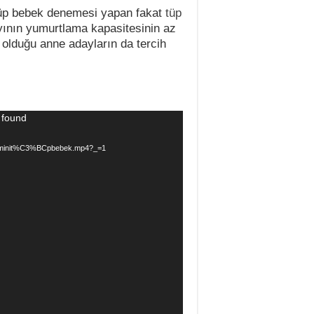
 tüp bebek denemesi yapan fakat
tüp
ının yumurtlama kapasitesinin az
 olduğu anne adayların da tercih
 found
ads/minit%C3%BCpbebek.mp4?_=1