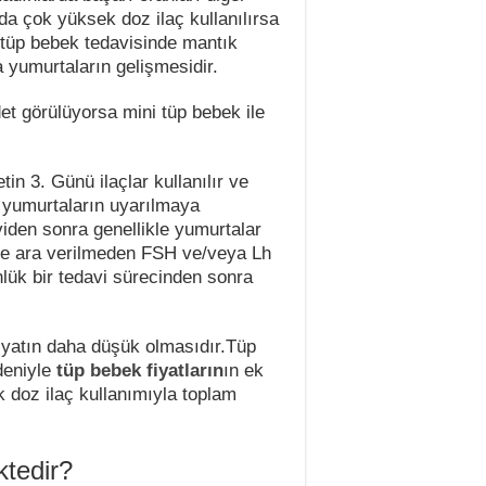
rda çok yüksek doz ilaç kullanılırsa
i tüp bebek tedavisinde mantık
 yumurtaların gelişmesidir.
t görülüyorsa mini tüp bebek ile
tin 3. Günü ilaçlar kullanılır ve
yumurtaların uyarılmaya
viden sonra genellikle yumurtalar
ye ara verilmeden FSH ve/veya Lh
lük bir tedavi sürecinden sonra
 fiyatın daha düşük olmasıdır.Tüp
deniyle
tüp bebek fiyatların
ın ek
k doz ilaç kullanımıyla toplam
ktedir?