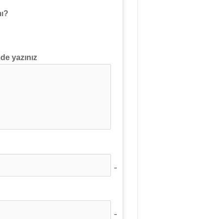
mı?
mde yazınız
no-icon
no-icon