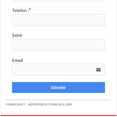
Telefon :
Şehir
Email
email
Gönder
FORMCRAFT - WORDPRESS FORM BUILDER