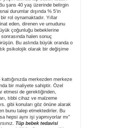
 Bu şans 40 yaş üzerinde belirgin
tisnai durumlar dışında % 5’in
ir rol oynamaktadır. Yıllar
 inat eden, direnen ve umudunu
üyük çoğunluğu bebeklerine
 sonrasında halen sonuç
rüşün. Bu aslında büyük oranda o
ık psikolojik olarak bir değişime
de kattığınızda merkezden merkeze
nda bir maliyete sahiptir. Özel
r etmesi de gerektiğinden,
arı, tıbbi cihaz ve malzeme
 vs. gibi konuları göz önüne alarak
den bunu talep etmektedirler. Bu
sa hepsi aynı işi yapmıyorlar mı”
rsınız.
Tüp bebek tedavisi