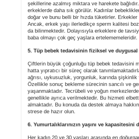
şekillerine azalmış miktara ve harekete bağlıdır
erkeklerde daha sık görülür. Kadınlar bebeklikler
doğar ve bunu belli bir hızda tüketirler. Erkekler
Ancak, erkek yaşı ilerledikçe sperm kalitesi bo
da bilinmektedir. Dolayısıyla erkeklere de tavs
baba olmayı çok geç yaşlara ertelememeleridir.
5. Tüp bebek tedavisinin fiziksel ve duygusal 
Çiftlerin büyük çoğunluğu tüp bebek tedavisini
hatta yıpratıcı bir süreç olarak tanımlamaktadırla
ağrısı, uykusuzluk, yorgunluk, karında şişkinlik
Özellikle sonuç bekleme sürecinin sancılı ve g
yaşanmaktadır. Tecrübeli ve yoğun merkezlerde 
genellikle ayrıca verilmektedir. Bu hizmeti elbette
almaktadır. Bu konuda da destek almaya hakkın
strese de hazır olun.
6. Yumurtalıklarınızın yaşını ve kapasitesini 
Her kadın 20 ve 30 yaşları arasında en doğurg