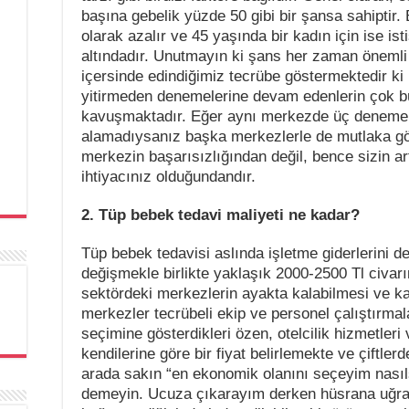
başına gebelik yüzde 50 gibi bir şansa sahiptir.
olarak azalır ve 45 yaşında bir kadın için ise is
altındadır. Unutmayın ki şans her zaman önemli b
içersinde edindiğimiz tecrübe göstermektedir ki
yitirmeden denemelerine devam edenlerin çok b
kavuşmaktadır. Eğer aynı merkezde üç deneme
alamadıysanız başka merkezlerle de mutlaka gö
merkezin başarısızlığından değil, bence sizin art
ihtiyacınız olduğundandır.
2. Tüp bebek tedavi maliyeti ne kadar?
Tüp bebek tedavisi aslında işletme giderlerini 
değişmekle birlikte yaklaşık 2000-2500 Tl civarı
sektördeki merkezlerin ayakta kalabilmesi ve ka
merkezler tecrübeli ekip ve personel çalıştırmal
seçimine gösterdikleri özen, otelcilik hizmetleri
kendilerine göre bir fiyat belirlemekte ve çiftler
arada sakın “en ekonomik olanını seçeyim nasıl
demeyin. Ucuza çıkarayım derken hüsrana uğra