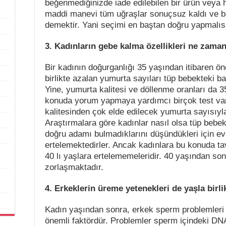
beğenmediğinizde iade edilebilen bir ürün veya h
maddi manevi tüm uğraşlar sonuçsuz kaldı ve 
demektir. Yani seçimi en baştan doğru yapmalıs
3. Kadınların gebe kalma özellikleri ne zama
Bir kadının doğurganlığı 35 yaşından itibaren ö
birlikte azalan yumurta sayıları tüp bebekteki b
Yine, yumurta kalitesi ve döllenme oranları da 3
konuda yorum yapmaya yardımcı birçok test var
kalitesinden çok elde edilecek yumurta sayısıyla i
Araştırmalara göre kadınlar nasıl olsa tüp bebek
doğru adamı bulmadıklarını düşündükleri için evl
ertelemektedirler. Ancak kadınlara bu konuda 
40 lı yaşlara ertelememeleridir. 40 yaşından son
zorlaşmaktadır.
4. Erkeklerin üreme yetenekleri de yaşla birli
Kadın yaşından sonra, erkek sperm problemleri
önemli faktördür. Problemler sperm içindeki D