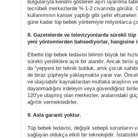
bulgularıyla kendini gösteren aşırı uyarılma tab
tecrübeli merkezlerde % 1-2 civarında görülür. 
kullanımının kanser yaptığı gibi şehir efsaneler
güne kadar tüp bebek yöntemiyle milyonlarca 
8. Gazetelerde ve televizyonlarda sürekli tüp 
yeni yöntemlerden bahsediyorlar, hangisine 
Elbette tüp bebek tedavisi bilimin büyük bir hızla 
sürekli yeniliklere açık bir alandır. Ancak birisi
da “yepyeni bir teknik bulduk, artık çocuk sahi
de biraz şüpheyle yaklaşmakta yarar var. Önceli
ve ulaşılabilir kaynaklardan mutlaka araştırın v
dayanmadığını irdeleyin veya güvendiğiniz birile
120’ye ulaşmış olan merkezler, aralarındaki gü
ağırlık vermektedirler.
9. Asla garanti yoktur.
Tüp bebek tedavisi, değişik sebepli sorunların v
sağlayan oldukça etkili bir teknolojidir. İstatis