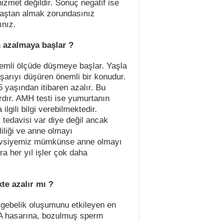
izmet değildir. Sonuç negatif ise
baştan almak zorundasınız
ınız.
n azalmaya başlar ?
nemli ölçüde düşmeye başlar. Yaşla
aşarıyı düşüren önemli bir konudur.
5 yaşından itibaren azalır. Bu
dır. AMH testi ise yumurtanın
lgili bilgi verebilmektedir.
 tedavisi var diye değil ancak
iliği ve anne olmayı
tavsiyemiz mümkünse anne olmayı
ra her yıl işler çok daha
kte azalır mı ?
 gebelik oluşumunu etkileyen en
NA hasarına, bozulmuş sperm