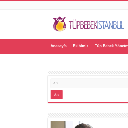
Anasayfa
Ekibimiz
Tüp Bebek Yönetm