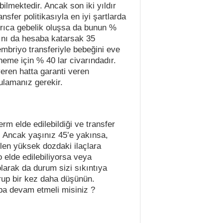
ilmektedir. Ancak son iki yıldır
sfer politikasıyla en iyi şartlarda
rıca gebelik oluşsa da bunun %
ğını da hesaba katarsak 35
embriyo transferiyle bebeğini eve
neme için % 40 lar civarındadır.
ren hatta garanti veren
ulamanız gerekir.
m elde edilebildiği ve transfer
r. Ancak yaşınız 45’e yakınsa,
len yüksek dozdaki ilaçlara
 elde edilebiliyorsa veya
larak da durum sizi sıkıntıya
urup bir kez daha düşünün.
a devam etmeli misiniz ?