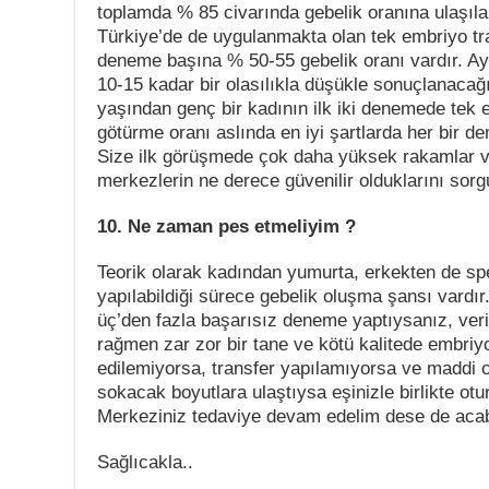
toplamda % 85 civarında gebelik oranına ulaşılab
Türkiye’de de uygulanmakta olan tek embriyo tran
deneme başına % 50-55 gebelik oranı vardır. Ay
10-15 kadar bir olasılıkla düşükle sonuçlanaca
yaşından genç bir kadının ilk iki denemede tek 
götürme oranı aslında en iyi şartlarda her bir de
Size ilk görüşmede çok daha yüksek rakamlar ve
merkezlerin ne derece güvenilir olduklarını sorg
10. Ne zaman pes etmeliyim ?
Teorik olarak kadından yumurta, erkekten de sper
yapılabildiği sürece gebelik oluşma şansı vardı
üç’den fazla başarısız deneme yaptıysanız, veri
rağmen zar zor bir tane ve kötü kalitede embriyo
edilemiyorsa, transfer yapılamıyorsa ve maddi o
sokacak boyutlara ulaştıysa eşinizle birlikte ot
Merkeziniz tedaviye devam edelim dese de acab
Sağlıcakla..