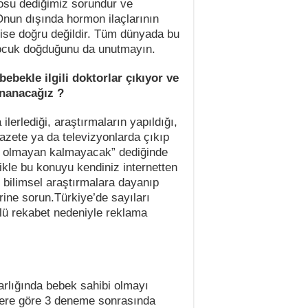
losu dediğimiz sorundur ve
Onun dışında hormon ilaçlarının
i ise doğru değildir. Tüm dünyada bu
çocuk doğduğunu da unutmayın.
bebekle ilgili doktorlar çıkıyor ve
inanacağız ?
ilerlediği, araştırmaların yapıldığı,
 gazete ya da televizyonlarda çıkıp
bi olmayan kalmayacak” dediğinde
kle bu konuyu kendiniz internetten
e bilimsel araştırmalara dayanıp
rine sorun.Türkiye’de sayıları
çlü rekabet nedeniyle reklama
arlığında bebek sahibi olmayı
tiklere göre 3 deneme sonrasında