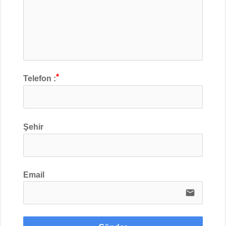
Telefon :
Şehir
Email
email