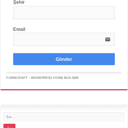
Şehir
Email
email
Gönder
FORMCRAFT - WORDPRESS FORM BUILDER