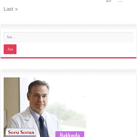
10
...
Last »