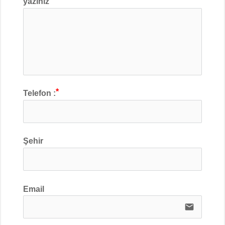
yazınız
Telefon :
Şehir
Email
email