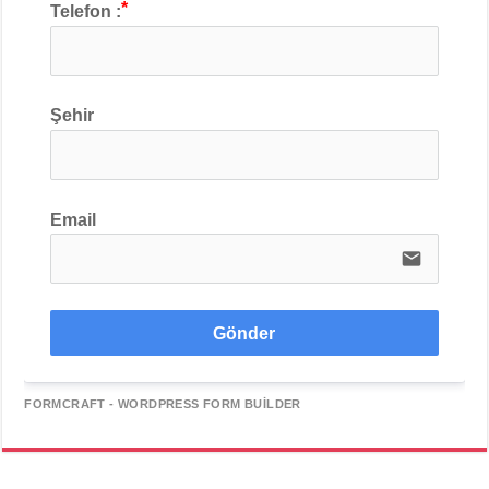
Telefon :
Şehir
Email
email
Gönder
FORMCRAFT - WORDPRESS FORM BUILDER