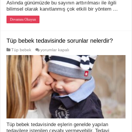
Aslında günümüzde bu sayının arttırılması ile ilgili
bilimsel olarak kanıtlanmış çok etkili bir yöntem …
Devamını Okuyun
Tüp bebek tedavisinde sorunlar nelerdir?
Tüp
Tüp bebek
yorumlar kapalı
bebek
tedavisinde
sorunlar
nelerdir?
için
Tüp bebek tedavisinde eşlerin genelde yapılan
tedavilere istenilen cevabı vermeyebilir. Tedavi